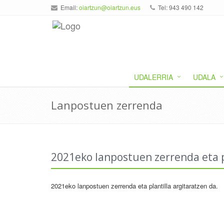
Email:
oiartzun@oiartzun.eus
Tel: 943 490 142
UDALERRIA
UDALA
Lanpostuen zerrenda
2021eko lanpostuen zerrenda eta p
2021eko lanpostuen zerrenda eta plantilla argitaratzen da.