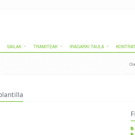
SAILAK
TRAMITEAK
IRAGARKI TAULA
KONTRAT
Oia
lantilla
F