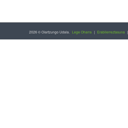
2026 © Oiartzungo Udala.
Lege Oharra
|
Erabilerreztasuna