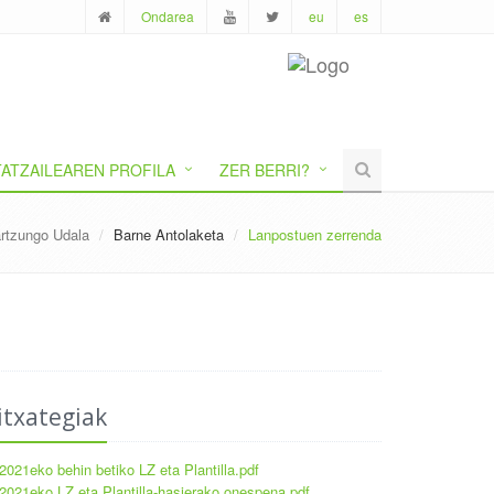
Ondarea
eu
es
ATZAILEAREN PROFILA
ZER BERRI?
rtzungo Udala
Barne Antolaketa
Lanpostuen zerrenda
itxategiak
2021eko behin betiko LZ eta Plantilla.pdf
2021eko LZ eta Plantilla-hasierako onespena.pdf