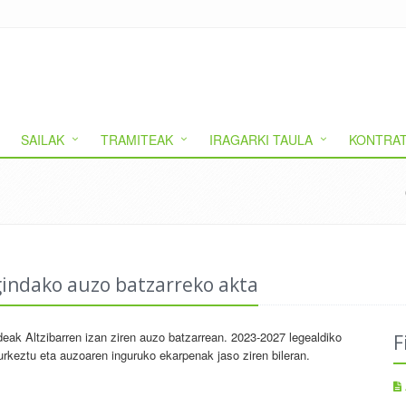
SAILAK
TRAMITEAK
IRAGARKI TAULA
KONTRAT
gindako auzo batzarreko akta
eak Altzibarren izan ziren auzo batzarrean. 2023-2027 legealdiko
F
rkeztu eta auzoaren inguruko ekarpenak jaso ziren bileran.