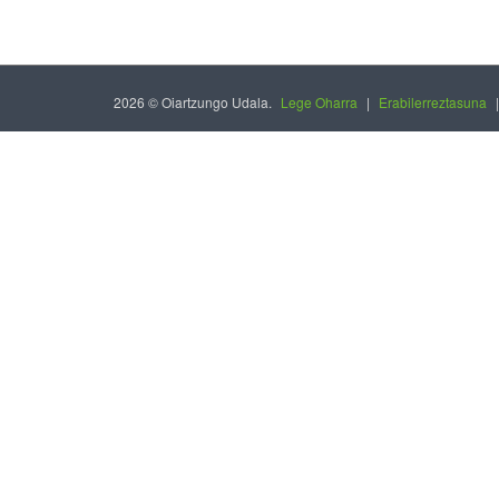
2026 © Oiartzungo Udala.
Lege Oharra
|
Erabilerreztasuna