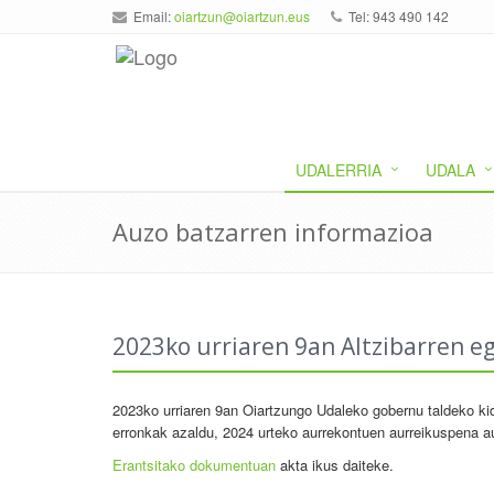
Email:
oiartzun@oiartzun.eus
Tel: 943 490 142
UDALERRIA
UDALA
Auzo batzarren informazioa
2023ko urriaren 9an Altzibarren e
2023ko urriaren 9an Oiartzungo Udaleko gobernu taldeko kid
erronkak azaldu, 2024 urteko aurrekontuen aurreikuspena au
Erantsitako dokumentuan
akta ikus daiteke.