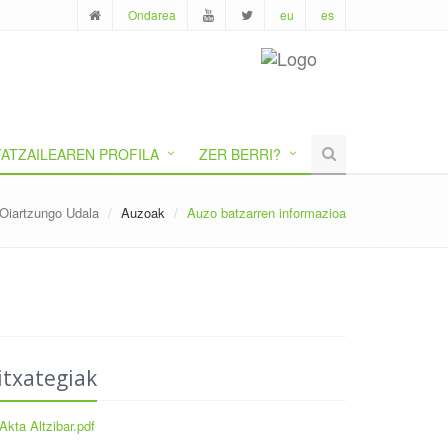
Ondarea
eu
es
ATZAILEAREN PROFILA
ZER BERRI?
Oiartzungo Udala
Auzoak
Auzo batzarren informazioa
itxategiak
Akta Altzibar.pdf