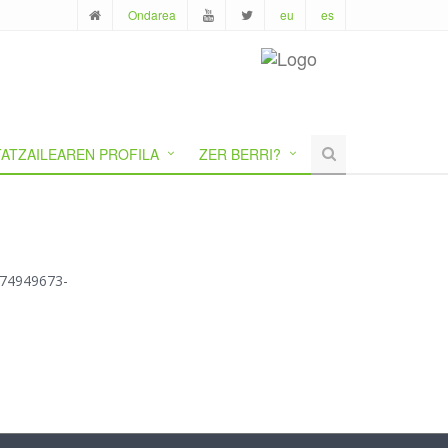
Ondarea
eu
es
ATZAILEAREN PROFILA
ZER BERRI?
1774949673-