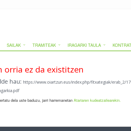
SAILAK
TRAMITEAK
IRAGARKI TAULA
KONTRAT
 orria ez da existitzen
alde hau:
https://www.oiartzun.eus/index.php/fitxategiak/erab_2/
arkia.pdf
gertatu dela uste baduzu, jarri harremanetan
Atariaren kudeatzailearekin.