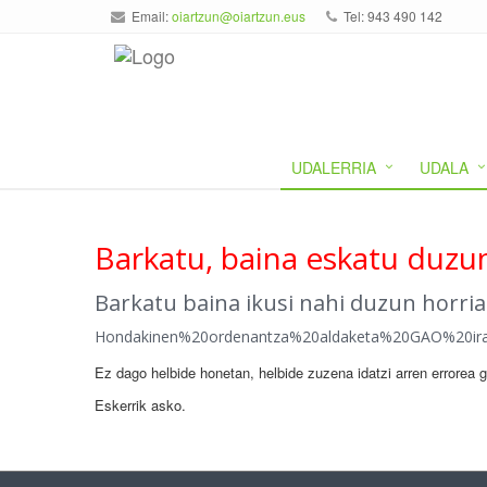
Email:
oiartzun@oiartzun.eus
Tel: 943 490 142
UDALERRIA
UDALA
Barkatu, baina eskatu duzun
Barkatu baina ikusi nahi duzun horri
Hondakinen%20ordenantza%20aldaketa%20GAO%20irag
Ez dago helbide honetan, helbide zuzena idatzi arren errorea 
Eskerrik asko.