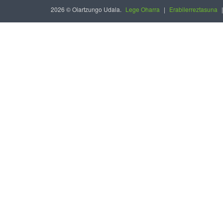
2026 © Oiartzungo Udala.
Lege Oharra
|
Erabilerreztasuna