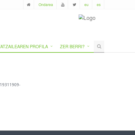
Ondarea
eu
es
ATZAILEAREN PROFILA
ZER BERRI?
1719311909-