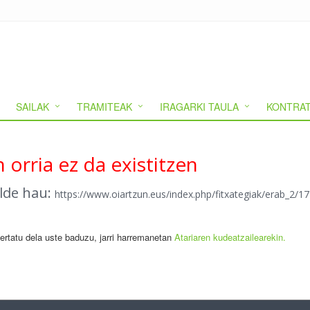
SAILAK
TRAMITEAK
IRAGARKI TAULA
KONTRAT
 orria ez da existitzen
alde hau:
https://www.oiartzun.eus/index.php/fitxategiak/erab_2/
gertatu dela uste baduzu, jarri harremanetan
Atariaren kudeatzailearekin.