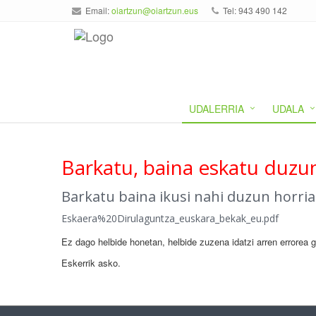
Email:
oiartzun@oiartzun.eus
Tel: 943 490 142
UDALERRIA
UDALA
Barkatu, baina eskatu duzun
Barkatu baina ikusi nahi duzun horri
Eskaera%20Dirulaguntza_euskara_bekak_eu.pdf
Ez dago helbide honetan, helbide zuzena idatzi arren errorea 
Eskerrik asko.