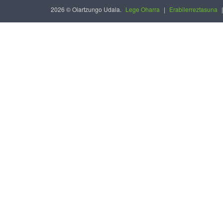
2026 © Oiartzungo Udala.
Lege Oharra
|
Erabilerreztasuna