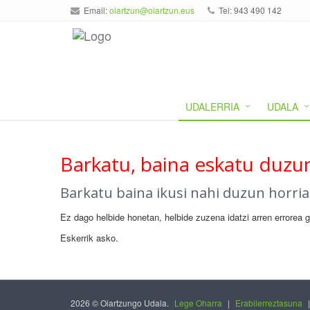
Email:
oiartzun@oiartzun.eus
Tel: 943 490 142
UDALERRIA
UDALA
Barkatu, baina eskatu duzun
Barkatu baina ikusi nahi duzun horri
Ez dago helbide honetan, helbide zuzena idatzi arren errorea 
Eskerrik asko.
2026 © Oiartzungo Udala.
Lege Oharra
|
Erabilerreztasuna