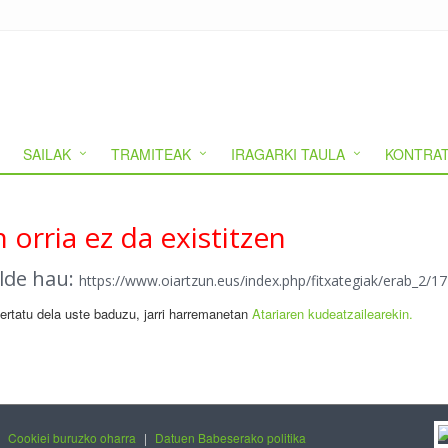
SAILAK
TRAMITEAK
IRAGARKI TAULA
KONTRAT
 orria ez da existitzen
alde hau:
https://www.oiartzun.eus/index.php/fitxategiak/erab_2
gertatu dela uste baduzu, jarri harremanetan
Atariaren kudeatzailearekin.
|
Cookiei buruzko oharra
|
Datuen Babeserako politika