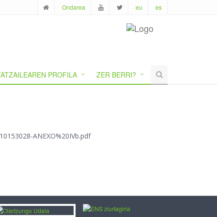
Ondarea
eu
es
ATZAILEAREN PROFILA
ZER BERRI?
/1710153028-ANEXO%20IVb.pdf