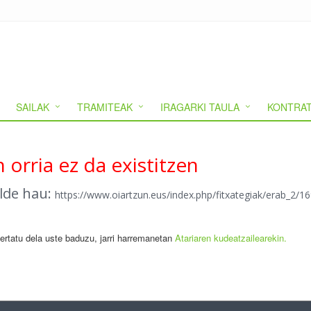
SAILAK
TRAMITEAK
IRAGARKI TAULA
KONTRAT
 orria ez da existitzen
alde hau:
https://www.oiartzun.eus/index.php/fitxategiak/erab_2/
gertatu dela uste baduzu, jarri harremanetan
Atariaren kudeatzailearekin.