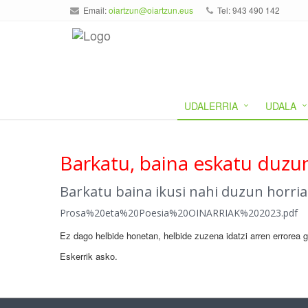
Email:
oiartzun@oiartzun.eus
Tel: 943 490 142
UDALERRIA
UDALA
Barkatu, baina eskatu duzun
Barkatu baina ikusi nahi duzun horri
Prosa%20eta%20Poesia%20OINARRIAK%202023.pdf
Ez dago helbide honetan, helbide zuzena idatzi arren errorea 
Eskerrik asko.