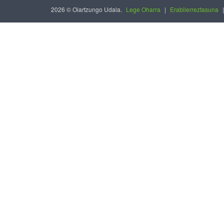
2026 © Oiartzungo Udala.
Lege Oharra
|
Erabilerreztasuna