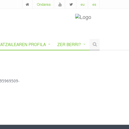
Ondarea
eu
es
ATZAILEAREN PROFILA
ZER BERRI?
1695969509-