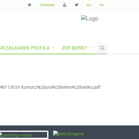
Ondarea
eu
es
ATZAILEAREN PROFILA
ZER BERRI?
/1448113033-Iturriotz%20ura%20behin%20betiko.pdf