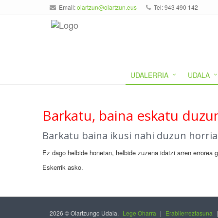
Email:
oiartzun@oiartzun.eus
Tel: 943 490 142
UDALERRIA
UDALA
Barkatu, baina eskatu duzun
Barkatu baina ikusi nahi duzun horri
Ez dago helbide honetan, helbide zuzena idatzi arren errorea 
Eskerrik asko.
2026 © Oiartzungo Udala.
Lege Oharra
|
Erabilerreztasuna