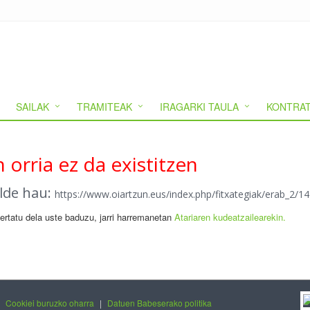
SAILAK
TRAMITEAK
IRAGARKI TAULA
KONTRAT
 orria ez da existitzen
alde hau:
https://www.oiartzun.eus/index.php/fitxategiak/erab_2
gertatu dela uste baduzu, jarri harremanetan
Atariaren kudeatzailearekin.
|
Cookiei buruzko oharra
|
Datuen Babeserako politika