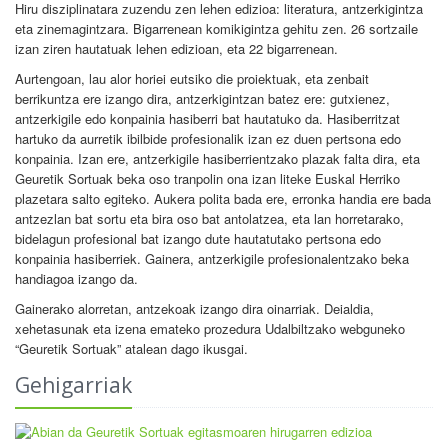
Hiru disziplinatara zuzendu zen lehen edizioa: literatura, antzerkigintza
eta zinemagintzara. Bigarrenean komikigintza gehitu zen. 26 sortzaile
izan ziren hautatuak lehen edizioan, eta 22 bigarrenean.
Aurtengoan, lau alor horiei eutsiko die proiektuak, eta zenbait
berrikuntza ere izango dira, antzerkigintzan batez ere: gutxienez,
antzerkigile edo konpainia hasiberri bat hautatuko da. Hasiberritzat
hartuko da aurretik ibilbide profesionalik izan ez duen pertsona edo
konpainia. Izan ere, antzerkigile hasiberrientzako plazak falta dira, eta
Geuretik Sortuak beka oso tranpolin ona izan liteke Euskal Herriko
plazetara salto egiteko. Aukera polita bada ere, erronka handia ere bada
antzezlan bat sortu eta bira oso bat antolatzea, eta lan horretarako,
bidelagun profesional bat izango dute hautatutako pertsona edo
konpainia hasiberriek. Gainera, antzerkigile profesionalentzako beka
handiagoa izango da.
Gainerako alorretan, antzekoak izango dira oinarriak. Deialdia,
xehetasunak eta izena emateko prozedura Udalbiltzako webguneko
“Geuretik Sortuak” atalean dago ikusgai.
Gehigarriak