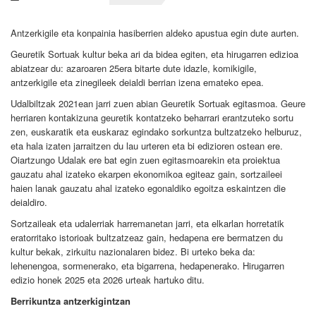
Antzerkigile eta konpainia hasiberrien aldeko apustua egin dute aurten.
Geuretik Sortuak kultur beka ari da bidea egiten, eta hirugarren edizioa
abiatzear du: azaroaren 25era bitarte dute idazle, komikigile,
antzerkigile eta zinegileek deialdi berrian izena emateko epea.
Udalbiltzak 2021ean jarri zuen abian Geuretik Sortuak egitasmoa. Geure
herriaren kontakizuna geuretik kontatzeko beharrari erantzuteko sortu
zen, euskaratik eta euskaraz egindako sorkuntza bultzatzeko helburuz,
eta hala izaten jarraitzen du lau urteren eta bi edizioren ostean ere.
Oiartzungo Udalak ere bat egin zuen egitasmoarekin eta proiektua
gauzatu ahal izateko ekarpen ekonomikoa egiteaz gain, sortzaileei
haien lanak gauzatu ahal izateko egonaldiko egoitza eskaintzen die
deialdiro.
Sortzaileak eta udalerriak harremanetan jarri, eta elkarlan horretatik
eratorritako istorioak bultzatzeaz gain, hedapena ere bermatzen du
kultur bekak, zirkuitu nazionalaren bidez. Bi urteko beka da:
lehenengoa, sormenerako, eta bigarrena, hedapenerako. Hirugarren
edizio honek 2025 eta 2026 urteak hartuko ditu.
Berrikuntza antzerkigintzan