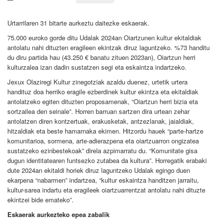
Urtarrilaren 31 bitarte aurkeztu daitezke eskaerak.
75.000 euroko gorde ditu Udalak 2024an Oiartzunen kultur ekitaldiak
antolatu nahi dituzten eragileen ekintzak diruz laguntzeko. %73 handitu
du diru partida hau (43.250 € banatu zituen 2023an), Oiartzun herri
kulturzalea izan dadin sustatzen segi eta eskaintza indartzeko.
Jexux Olaziregi Kultur zinegotziak azaldu duenez, urtetik urtera
handituz doa herriko eragile ezberdinek kultur ekintza eta ekitaldiak
antolatzeko egiten dituzten proposamenak, “Oiartzun herri bizia eta
sortzailea den seinale”. Horren barruan sartzen dira urtean zehar
antolatzen diren kontzertuak, erakusketak, antzezlanak, jaialdiak,
hitzaldiak eta beste hamarnaka ekimen. Hitzordu hauek “parte-hartze
komunitarioa, sormena, arte-adierazpena eta oiartzuarron ongizatea
sustatzeko ezinbestekoak” direla azpimarratu du. “Komunitate gisa
dugun identitatearen funtsezko zutabea da kultura”. Horregatik erabaki
dute 2024an ekitaldi horiek diruz laguntzeko Udalak egingo duen
ekarpena “nabarmen” indartzea, “kultur eskaintza handitzen jarraitu,
kultur-sarea indartu eta eragileek oiartzuarrentzat antolatu nahi dituzte
ekintzei bide emateko”.
Eskaerak aurkezteko epea zabalik