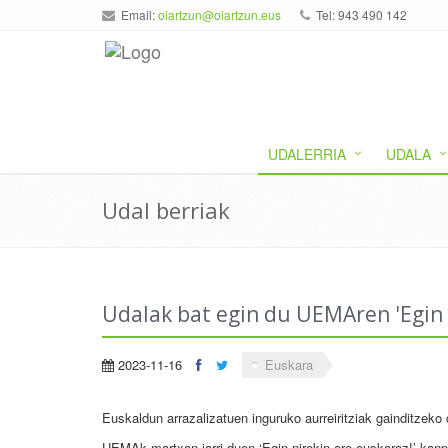
Email:
oiartzun@oiartzun.eus
Tel: 943 490 142
UDALERRIA
UDALA
Udal berriak
Udalak bat egin du UEMAren 'Egin 
2023-11-16
Euskara
Euskaldun arrazalizatuen inguruko aurreiritziak gainditzeko 
UEMAk martxan jarri duen ‘Egin nirekin ere euskaraz!’ kanp