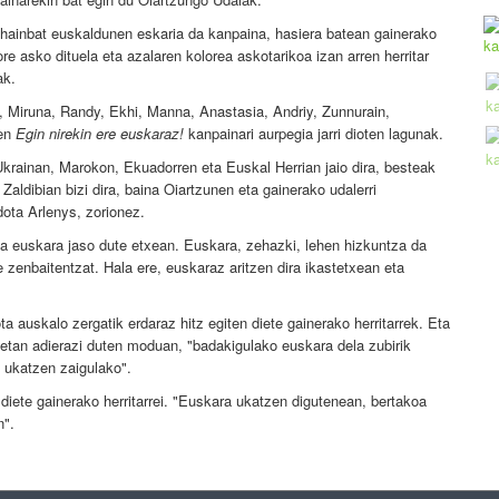
n hainbat euskaldunen eskaria da kanpaina, hasiera batean gainerako
e asko dituela eta azalaren kolorea askotarikoa izan arren herritar
ak.
, Miruna, Randy, Ekhi, Manna, Anastasia, Andriy, Zunnurain,
uen
Egin nirekin ere euskaraz!
kanpainari aurpegia jarri dioten lagunak.
krainan, Marokon, Ekuadorren eta Euskal Herrian jaio dira, besteak
 Zaldibian bizi dira, baina Oiartzunen eta gainerako udalerri
ota Arlenys, zorionez.
ota euskara jaso dute etxean. Euskara, zehazki, lehen hizkuntza da
e zenbaitentzat. Hala ere, euskaraz aritzen dira ikastetxean eta
ta auskalo zergatik erdaraz hitz egiten diete gainerako herritarrek. Eta
etan adierazi duten moduan, "badakigulako euskara dela zubirik
 ukatzen zaigulako".
 diete gainerako herritarrei. "Euskara ukatzen digutenean, bertakoa
n".