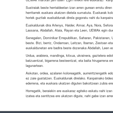
Sustraiak beste herrialdeetan izan arren gurean errotu dire
herritarrek euskara ukatzen dietela sumatuta. Euskarak kolor
horiek guztiak euskaldunak direla gogoratu nahi du kanpain
Euskaldunak dira Arlenys, Haider, Aimar, Aya, Nora, Sefora
Lassana, Abdallah, Alaia, Rayan eta Leen, UEMAk egin d
Senegalen, Dominikar Errepublikan, Saharan, Pakistanen, U
beste. Bizi, berriz, Ondarroan, Leitzan, Ibarran, Zestoan eta
euskaldunetan ere badira beste dozenaka Abdallah, Leen ed
Urdua, arabiera, mandinga, kitxua, ukrainera, gaztelera ed
batzuentzat, bigarrena besteentzat, eta baita hirugarrena er
lagunartean.
Askotan, ordea, azalaren koloreagatik, aurreiritziengatik edo
ez zaie gustatzen. Euskaldunak direlako. Kanpainako bideo
ederrena, eta euskara ukatzen diguten bakoitzean zubia ere
Horregatik, beraiekin ere euskaraz egiteko eskatu nahi izan
izatea eta sentitzea ere ukatzen digute, nahi gabe izan arre