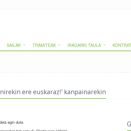
SAILAK
TRAMITEAK
IRAGARKI TAULA
KONTRAT
nirekin ere euskaraz!' kanpainarekin
deia egin dute.
G
ainarekin bat egin du Oiartzungo Udalak.