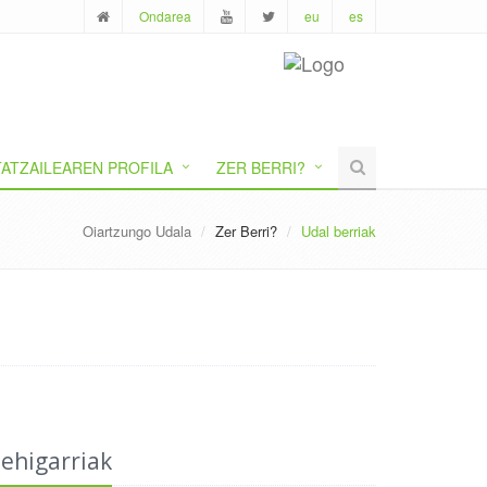
Ondarea
eu
es
ATZAILEAREN PROFILA
ZER BERRI?
Oiartzungo Udala
Zer Berri?
Udal berriak
ehigarriak