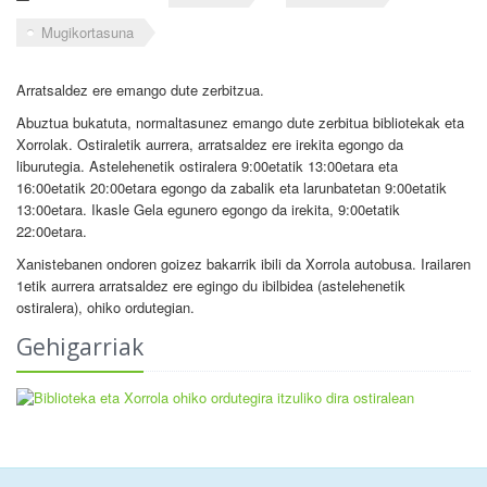
Mugikortasuna
Arratsaldez ere emango dute zerbitzua.
Abuztua bukatuta, normaltasunez emango dute zerbitua bibliotekak eta
Xorrolak. Ostiraletik aurrera, arratsaldez ere irekita egongo da
liburutegia. Astelehenetik ostiralera 9:00etatik 13:00etara eta
16:00etatik 20:00etara egongo da zabalik eta larunbatetan 9:00etatik
13:00etara. Ikasle Gela egunero egongo da irekita, 9:00etatik
22:00etara.
Xanistebanen ondoren goizez bakarrik ibili da Xorrola autobusa. Irailaren
1etik aurrera arratsaldez ere egingo du ibilbidea (astelehenetik
ostiralera), ohiko ordutegian.
Gehigarriak