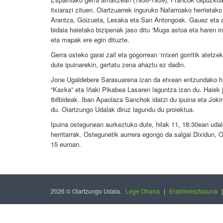
itxiarazi zituen. Oiartzuarrek inguruko Nafarroako herrietako e
Arantza, Goizueta, Lesaka eta San Antongoak. Gauez eta asto
bidaia haietako bizipenak jaso ditu ‘Muga astoa eta haren in
eta mapak ere egin dituzte.
Gerra osteko garai zail eta gogorrean ‘mixeri gorritik atetz
dute ipuinarekin, gertatu zena ahaztu ez dadin.
Jone Ugaldebere Sarasuarena izan da etxean entzundako hist
“Kaxka” eta Iñaki Pikabea Lasaren laguntza izan du. Haiek 
ibilbideak. Iban Apaolaza Sanchok idatzi du ipuina eta Jokin
du. Oiartzungo Udalak diruz lagundu du proiektua.
Ipuina ostegunean aurkeztuko dute, hilak 11, 18:30ean udale
herritarrak. Ostegunetik aurrera egongo da salgai Dixidun,
15 euroan.
2026 © Oiartzungo Udala.
Lege Oharra
|
Erabilerreztasuna