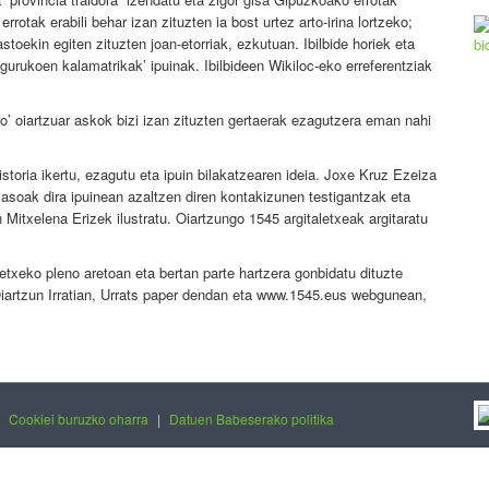
rrotak erabili behar izan zituzten ia bost urtez arto-irina lortzeko;
ekin egiten zituzten joan-etorriak, ezkutuan. Ibilbide horiek eta
gurukoen kalamatrikak’ ipuinak. Ibilbideen Wikiloc-eko erreferentziak
eko’ oiartzuar askok bizi izan zituzten gertaerak ezagutzera eman nahi
oria ikertu, ezagutu eta ipuin bilakatzearen ideia. Joxe Kruz Ezeiza
jasoak dira ipuinean azaltzen diren kontakizunen testigantzak eta
 Mitxelena Erizek ilustratu. Oiartzungo 1545 argitaletxeak argitaratu
txeko pleno aretoan eta bertan parte hartzera gonbidatu dituzte
 Oiartzun Irratian, Urrats paper dendan eta www.1545.eus webgunean,
|
Cookiei buruzko oharra
|
Datuen Babeserako politika