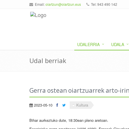
Email:
oiartzun@oiartzun.eus
Tel: 943 490 142
UDALERRIA
UDALA
Udal berriak
Gerra ostean oiartzuarrek arto-iri
2023-05-10
Kultura
Bihar aurkeztuko dute, 18:30ean pleno aretoan.
Espainiako gerra amaitzean (1936-1939), Francok Gipuzkoa “