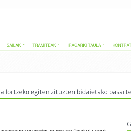
SAILAK
TRAMITEAK
IRAGARKI TAULA
KONTRAT
na lortzeko egiten zituzten bidaietako pasart
G
provincia traidora” izendatu eta zigor gisa Gipuzkoako errotak