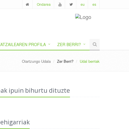
Ondarea
eu
es
ATZAILEAREN PROFILA
ZER BERRI?
Oiartzungo Udala
Zer Berri?
Udal berriak
eak ipuin bihurtu dituzte
ehigarriak