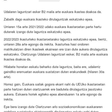
Udalaren laguntzari esker B2 maila arte euskara ikastea doakoa da.
Zabalik dago euskara ikasteko dirulaguntzak eskatzeko epea.
Urriaren 15a arte 2021/2022 udako euskara ikastaroetan parte hartu
dutenek izango dute laguntza eskatzeko epea.
2022/2023 ikasturteko ikastaroetarako laguntza eskatzeko epea, berriz,
urriaren 28a arte egongo da irekita. Ikasturtea hasi ondoren
matrikulatzen diren ikasleek ekainean ere izan dute aukera dirulaguntza
eskatzeko. Oiartzungo Udalaren laguntzari esker, B2 maila arte euskara
ikastea doakoa da.
Hilabete honetan eskatu beharko dute laguntza, baita ere, udalerriz
gaindiko eremuetan euskara sustatzen duten erakundeek (hilaren 30a
arte).
Horrez gain, Euskara sailak gogora ekarri nahi du UEUko ikastaroetan
parte hartzen duten oiartzuarrek ere badutela dirulaguntza jasotzeko
aukera. Eskaera horiek egiteko epea abenduaren 1a arte egongo da
irekita.
Epe bera izango dute Oiartzunen arlo sozioekonomikoan euskararen
erabilera sustatzeko ekintzengatik dirulaguntza eskatu nahi duten