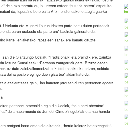
zia” dela azpimarratu du, bi urteren ostean “guztiok batera” ospatuko
nabari da, leporaino bete baita Arizmendieneako lorategia gaurko
. Urtekaria eta Mugarri liburua idazten parte hartu duten pertsonak
re ondarearen erakusle eta parte ere” badirela gaineratu du.
ko kartel lehiaketako irabazleen sariak ere banatu dituzte.
i izan die Oiartzungo Udalak. “Tradizionalki eta oraindik ere, zaintza
n du Iosune Cousillasek: “Pertsona zaurgarriak gara. Bizitza osoan
nek ez dute zaintzailearentzat eskubide nahikorik sortzen, soldata
za duina posible egingo duen gizartea” aldarrikatu du.
tzia azaleratzeaz gain, lan hauetan jarduten duten pertsonen egoera
du.
ia
diren pertsonei omenaldia egin die Udalak, “hain herri aberatsa”
zailea” dela nabarmendu du Jon del Olmo zinegotziak eta hau horrela
eta oroigarri bana eman die alkateak, “herria kolorez betetzeagatik”.