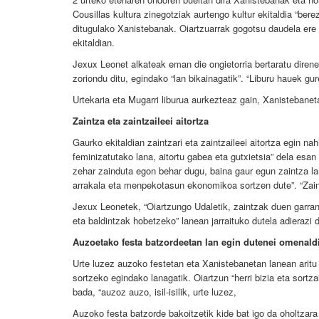
Cousillas kultura zinegotziak aurtengo kultur ekitaldia “bere
ditugulako Xanistebanak. Oiartzuarrak gogotsu daudela ere 
ekitaldian.
Jexux Leonet alkateak eman die ongietorria bertaratu direnei
zoriondu ditu, egindako “lan bikainagatik”. “Liburu hauek gu
Urtekaria eta Mugarri liburua aurkezteaz gain, Xanistebaneta
Zaintza eta zaintzaileei aitortza
Gaurko ekitaldian zaintzari eta zaintzaileei aitortza egin nah
feminizatutako lana, aitortu gabea eta gutxietsia” dela esa
zehar zainduta egon behar dugu, baina gaur egun zaintza la
arrakala eta menpekotasun ekonomikoa sortzen dute”. “Zaint
Jexux Leonetek, “Oiartzungo Udaletik, zaintzak duen garran
eta baldintzak hobetzeko” lanean jarraituko dutela adierazi 
Auzoetako festa batzordeetan lan egin dutenei omenald
Urte luzez auzoko festetan eta Xanistebanetan lanean aritu 
sortzeko egindako lanagatik. Oiartzun “herri bizia eta sort
bada, “auzoz auzo, isil-isilik, urte luzez,
Auzoko festa batzorde bakoitzetik kide bat igo da oholtzara 