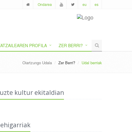
Ondarea
eu
es
ATZAILEAREN PROFILA
ZER BERRI?
Oiartzungo Udala
Zer Berri?
Udal berriak
uzte kultur ekitaldian
ehigarriak