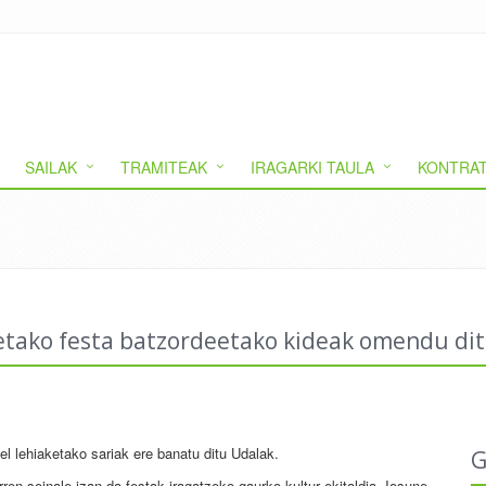
SAILAK
TRAMITEAK
IRAGARKI TAULA
KONTRAT
oetako festa batzordeetako kideak omendu dit
el lehiaketako sariak ere banatu ditu Udalak.
G
ren seinale izan da festak iragatzeko gaurko kultur ekitaldia. Iosune