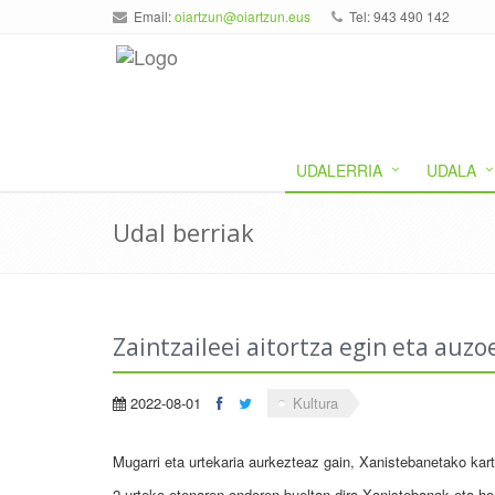
Email:
oiartzun@oiartzun.eus
Tel: 943 490 142
UDALERRIA
UDALA
Udal berriak
Zaintzaileei aitortza egin eta auz
2022-08-01
Kultura
Mugarri eta urtekaria aurkezteaz gain, Xanistebanetako kart
2 urteko etenaren ondoren bueltan dira Xanistebanak eta hor