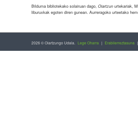
Bilduma bibliotekako solairuan dago,
Oiartzun
urtekariak, M
liburuxkak egoten diren gunean. Aurreragoko urteetako hem
2026 © Oiartzungo Udala.
Lege Oharra
|
Erabilerreztasuna