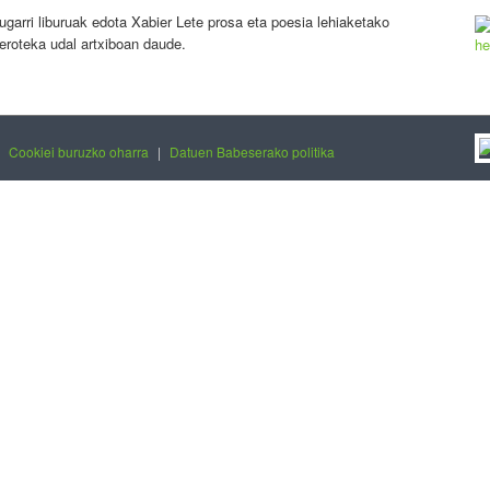
ugarri liburuak edota Xabier Lete prosa eta poesia lehiaketako
eroteka udal artxiboan daude.
|
Cookiei buruzko oharra
|
Datuen Babeserako politika