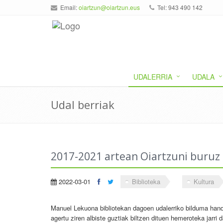
Email:
oiartzun@oiartzun.eus
Tel: 943 490 142
UDALERRIA
UDALA
Udal berriak
2017-2021 artean Oiartzuni buruz
2022-03-01
Biblioteka
Kultura
Manuel Lekuona bibliotekan dagoen udalerriko bilduma handi
agertu ziren albiste guztiak biltzen dituen hemeroteka jarri d