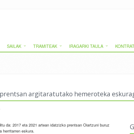
SAILAK
TRAMITEAK
IRAGARKI TAULA
KONTRAT
 prentsan argitaratutako hemeroteka eskura
tu da: 2017 eta 2021 artean idatzizko prentsan Oiartzuni buruz
G
a herritarren eskura.