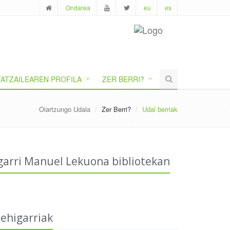
Ondarea
eu
es
ATZAILEAREN PROFILA
ZER BERRI?
Oiartzungo Udala
Zer Berri?
Udal berriak
garri Manuel Lekuona bibliotekan
ehigarriak