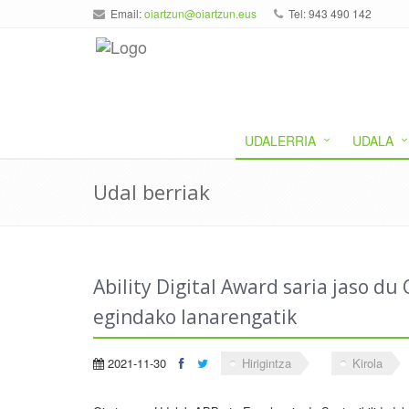
Email:
oiartzun@oiartzun.eus
Tel: 943 490 142
UDALERRIA
UDALA
Udal berriak
Ability Digital Award saria jaso d
egindako lanarengatik
2021-11-30
Hirigintza
Kirola