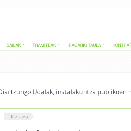
SAILAK
TRAMITEAK
IRAGARKI TAULA
KONTRAT
u Oiartzungo Udalak, instalakuntza publikoen
Biblioteka