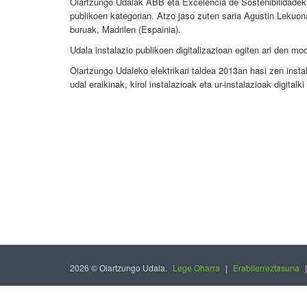
Oiartzungo Udalak ABB eta Excelencia de Sostenibilidadek e
publikoen kategorian. Atzo jaso zuten saria Agustin Lekuona
buruak, Madrilen (Espainia).
Udala instalazio publikoen digitalizazioan egiten ari den mo
Oiartzungo Udaleko elektrikari taldea 2013an hasi zen instal
udal eraikinak, kirol instalazioak eta ur-instalazioak digital
2026 © Oiartzungo Udala.
Lege Oharra
|
Erabilerreztasuna