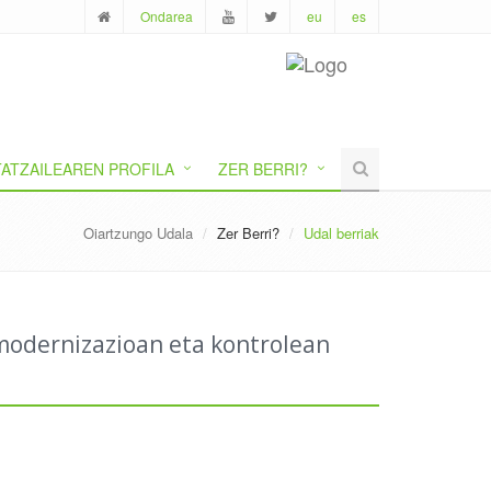
Ondarea
eu
es
ATZAILEAREN PROFILA
ZER BERRI?
Oiartzungo Udala
Zer Berri?
Udal berriak
 modernizazioan eta kontrolean