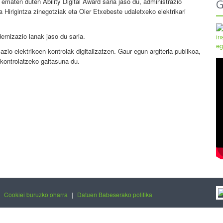
maten duten Ability Digital Award saria jaso du, administrazio
G
 Hirigintza zinegotziak eta Oier Etxebeste udaletxeko elektrikari
dernizazio lanak jaso du saria.
azio elektrikoen kontrolak digitalizatzen. Gaur egun argiteria publikoa,
ki kontrolatzeko gaitasuna du.
|
Cookiei buruzko oharra
|
Datuen Babeserako politika