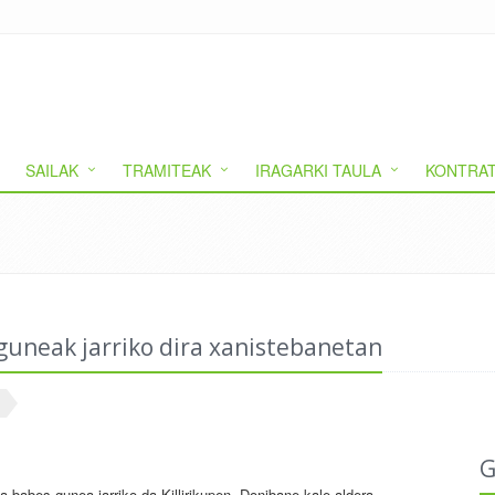
SAILAK
TRAMITEAK
IRAGARKI TAULA
KONTRAT
 guneak jarriko dira xanistebanetan
G
 babes gunea jarriko da Killirikupen -Donibane kale aldera-,