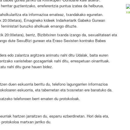
erritar guztientzako, erreferentzia puntua izatea da helburua.
n aholkularitza eta informazioa emateaz, txandakako egunetan.
tik 20:00etara), Emagineko kideek Indarkeriarik Gabeko Gunean
a feministari buruzko aholkuak emango dituzte.
k 20:00etara), berriz, Bizibitxiren txanda izango da, sexualitateari eta
zango dute SexuBizi gunean eta Eraso Sexisten kontrako Babes
dera edo zalantza argitzera animatu nahi ditu Udalak, baita euren
entzako xanisteban gozagarriak nahi ditu, errespetuan oinarrituak.
tatu nahi ditu gune hauen bidez.
zen duen eskuorria berritu du, telefono lagungarrien informazioa
tokoloaren eskuorria, eta tabernetan eta txosnetan ere banatuko da.
skatzeko telefonoen berri ematen du protokoloak.
rriak hartzen jarraitzen du, esparru ezberdinetan. Hori dela eta,
 protokoloa martxan jarriko du.