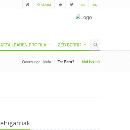
Ondarea
eu
es
ATZAILEAREN PROFILA
ZER BERRI?
Oiartzungo Udala
Zer Berri?
Udal berriak
ehigarriak