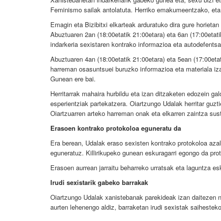
Feminismo sailak antolatuta. Herriko emakumeentzako, eta h
Emagin eta Bizibitxi elkarteak arduratuko dira gure horieta
Abuztuaren 2an (18:00etatik 21:00etara) eta 6an (17:00eta
indarkeria sexistaren kontrako informazioa eta autodefents
Abuztuaren 4an (18:00etatik 21:00etara) eta 5ean (17:00etati
harreman osasuntsuei buruzko informazioa eta materiala i
Gunean ere bai.
Herritarrak mahaira hurbildu eta izan ditzaketen edozein gal
esperientziak partekatzera. Oiartzungo Udalak herritar guzti
Oiartzuarren arteko harreman onak eta elkarren zaintza sus
Erasoen kontrako protokoloa eguneratu da
Era berean, Udalak eraso sexisten kontrako protokoloa azalt
eguneratuz. Killirikupeko gunean eskuragarri egongo da pro
Erasoen aurrean jarraitu beharreko urratsak eta laguntza e
Irudi sexistarik gabeko barrakak
Oiartzungo Udalak xanistebanak parekideak izan daitezen neu
aurten lehenengo aldiz, barraketan irudi sexistak saihesteko