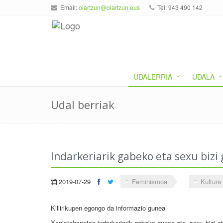
Email:
oiartzun@oiartzun.eus
Tel: 943 490 142
UDALERRIA
UDALA
Udal berriak
Indarkeriarik gabeko eta sexu bizi
2019-07-29
Feminismoa
Kultura
Killirikupen egongo da informazio gunea
Xanistebanetan indarkeriarik gabeko gunea eta, sexu bizi eta