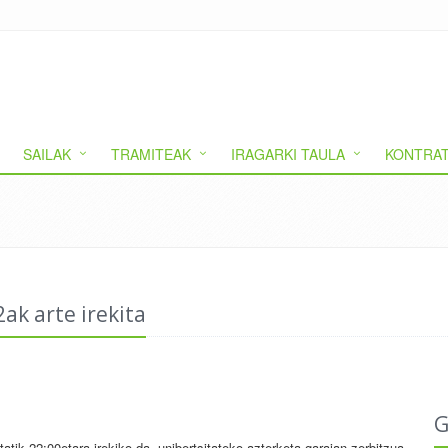
SAILAK
TRAMITEAK
IRAGARKI TAULA
KONTRAT
ak arte irekita
G
tatik 22:00etara irekiko da, unibertsitateko azterketa garaian zerbitzua