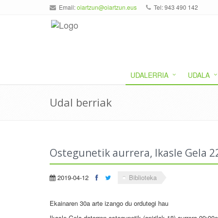
Email:
oiartzun@oiartzun.eus
Tel: 943 490 142
UDALERRIA
UDALA
Udal berriak
Ostegunetik aurrera, Ikasle Gela 22
2019-04-12
Biblioteka
Ekainaren 30a arte izango du ordutegi hau
Ikasle Gela datorren ostegunetik (apirilak 18) aurrera 09:00e