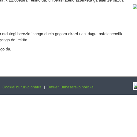
 ordutegi berezia izango duela gogora ekarri nahi dugu: astelehenetik
gongo da irekita.
ngo da.
|
Cookiei buruzko oharra
|
Datuen Babeserako politika