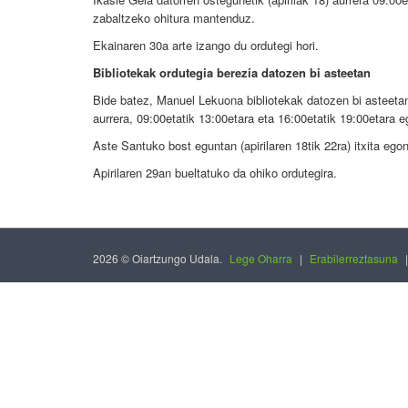
zabaltzeko ohitura mantenduz.
Ekainaren 30a arte izango du ordutegi hori.
Bibliotekak ordutegia berezia datozen bi asteetan
Bide batez, Manuel Lekuona bibliotekak datozen bi asteetan
aurrera, 09:00etatik 13:00etara eta 16:00etatik 19:00etara e
Aste Santuko bost eguntan (apirilaren 18tik 22ra) itxita ego
Apirilaren 29an bueltatuko da ohiko ordutegira.
2026 © Oiartzungo Udala.
Lege Oharra
|
Erabilerreztasuna