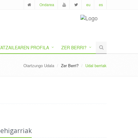
Ondarea
eu
es
ATZAILEAREN PROFILA
ZER BERRI?
Oiartzungo Udala
Zer Berri?
Udal berriak
ehigarriak