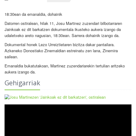
18:30ean da emanaldia, dohainik
Datorren ostiralean, hilak 11, Josu Martinez zuzendari bilbotarraren
Jainkoak ez dit barkatzen dokumentala ikusteko aukera izango da
udaletxeko areto nagusian, 18:30ean. Sarrera dohainik izango da.
Dokumental honek Lezo Urreiztietaren bizitza dakar pantailara.
Azkeneko Donostiako Zinemaldian estreinatu zen lana, Zinemira
sailean.
Emanaldia bukatutakoan, Martinez zuzendariarekin tertulian aritzeko
aukera izango da.
Gehigarriak