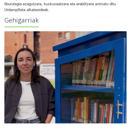
liburutegia ezagutzera, kuxkuxeatzera eta erabiltzera animatu ditu
Urdampilleta alkateordeak.
Gehigarriak