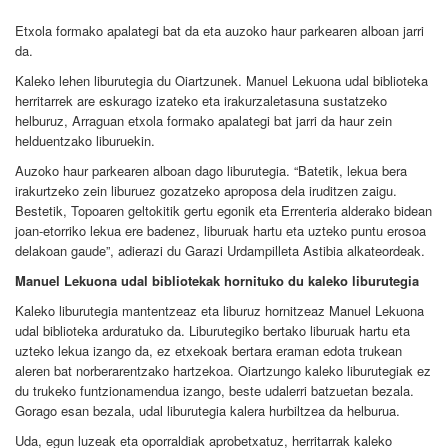
Etxola formako apalategi bat da eta auzoko haur parkearen alboan jarri
da.
Kaleko lehen liburutegia du Oiartzunek. Manuel Lekuona udal biblioteka
herritarrek are eskurago izateko eta irakurzaletasuna sustatzeko
helburuz, Arraguan etxola formako apalategi bat jarri da haur zein
helduentzako liburuekin.
Auzoko haur parkearen alboan dago liburutegia. “Batetik, lekua bera
irakurtzeko zein liburuez gozatzeko aproposa dela iruditzen zaigu.
Bestetik, Topoaren geltokitik gertu egonik eta Errenteria alderako bidean
joan-etorriko lekua ere badenez, liburuak hartu eta uzteko puntu erosoa
delakoan gaude”, adierazi du Garazi Urdampilleta Astibia alkateordeak.
Manuel Lekuona udal bibliotekak hornituko du kaleko liburutegia
Kaleko liburutegia mantentzeaz eta liburuz hornitzeaz Manuel Lekuona
udal biblioteka arduratuko da. Liburutegiko bertako liburuak hartu eta
uzteko lekua izango da, ez etxekoak bertara eraman edota trukean
aleren bat norberarentzako hartzekoa. Oiartzungo kaleko liburutegiak ez
du trukeko funtzionamendua izango, beste udalerri batzuetan bezala.
Gorago esan bezala, udal liburutegia kalera hurbiltzea da helburua.
Uda, egun luzeak eta oporraldiak aprobetxatuz, herritarrak kaleko