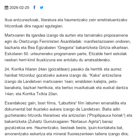
2026-02-25
Ikus-entzunezkoak, literatura eta haurrentzako zein erretiratuentzako
hitzorduak dira nagusi egutegian.
Martxoaren 8a igandea izango da aurten eta tamainako proposamena
egin du Oiartzungo Feministen Asanbladak: manifestazioaren ondoren,
bazkaria eta Bea Egizabalen “Gregoria” bakarrizketa Girizia elkartean.
Eskolaren 50. urteurreneko programaren parte, Elizalde herri eskolak
nesken herri-kirol ikuskizuna ere antolatu du arratsalderako.
24. Korrika hilaren 24an (goizaldean) pasako da herritik eta aurrez
hainbat hitzorduz gozatzeko aukera izango da. “Kaka” antzezlana
izango da Landetxen martxoaren 1ean; erraldoien kalejira, peto-
banaketa, bazkari herrikoia, eta bertso musikatuak eta euskal dantza
14an; eta Korrika Txikia 23an.
Esandakoez gain, bost filma, “Laburbira” film laburren emanaldia eta
dokumental bat ikusteko aukera izango da Landetxen. Baita adin
guztietarako hitzordu literarioez eta antzezlan (“Pinpilipauxa horiak”) eta
bakarrizketa (Zuhaitz Gurrutxagaren “Nortasun Agiria”) banaz
gozatzekoa ere. Haurrentzako, besteak beste, ipuin-kontaketa bat,
amonentzako eskertza eta mineral fluoreszenteen tailerra izango dira;