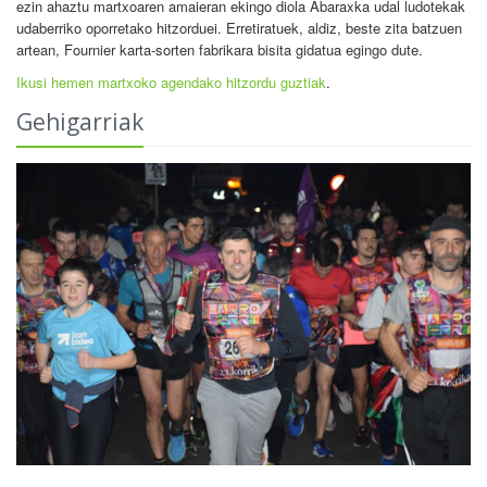
ezin ahaztu martxoaren amaieran ekingo diola Abaraxka udal ludotekak
udaberriko oporretako hitzorduei. Erretiratuek, aldiz, beste zita batzuen
artean, Fournier karta-sorten fabrikara bisita gidatua egingo dute.
Ikusi hemen martxoko agendako hitzordu guztiak
.
Gehigarriak