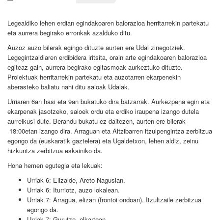
Legealdiko lehen erdian egindakoaren balorazioa herritarrekin partekatu
eta aurrera begirako erronkak azalduko ditu.
Auzoz auzo bilerak egingo dituzte aurten ere Udal zinegotziek.
Legegintzaldiaren erdibidera iritsita, orain arte egindakoaren balorazioa
egiteaz gain, aurrera begirako egitasmoak aurkeztuko dituzte.
Proiektuak herritarrekin partekatu eta auzotarren ekarpenekin
aberasteko baliatu nahi ditu saioak Udalak.
Urriaren 6an hasi eta 9an bukatuko dira batzarrak. Aurkezpena egin eta
ekarpenak jasotzeko, saioek ordu eta erdiko iraupena izango dutela
aurreikusi dute. Berandu bukatu ez daitezen, aurten ere bilerak
18:00etan izango dira. Arraguan eta Altzibarren itzulpengintza zerbitzua
egongo da (euskaratik gaztelera) eta Ugaldetxon, lehen aldiz, zeinu
hizkuntza zerbitzua eskainiko da.
Hona hemen egutegia eta lekuak:
Urriak 6: Elizalde, Areto Nagusian.
Urriak 6: Iturriotz, auzo lokalean.
Urriak 7: Arragua, elizan (frontoi ondoan). Itzultzaile zerbitzua
egongo da.
Urriak 7: Gurutze, elkartean.