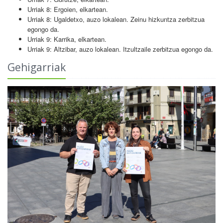
Urriak 8: Ergoien, elkartean.
Urriak 8: Ugaldetxo, auzo lokalean. Zeinu hizkuntza zerbitzua
egongo da.
Urriak 9: Karrika, elkartean.
Urriak 9: Altzibar, auzo lokalean. Itzultzaile zerbitzua egongo da.
Gehigarriak