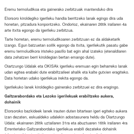
Eremu termoludikoa eta gainerako zerbitzuak mantenduko dira
Elorsoro kiroldegiko igerileku handia berritzeko lanak egingo dira uda
honetan, pitzadura konpontzeko. Ondorioz, ekainaren 26tik irailaren 4a
arte itxita egongo da igerileku zerbitzua.
Tarte horretan, eremu termoludikoaren zerbitzuan ez da aldaketarik
izango. Egun batzuetan soilik egongo da itxita, igerilekutik pasatu gabe
eremu termoludikora iristeko pasillo bat egin ahal izateko (etenaldiaren
data zehatzen berri kiroldegian bertan emango dute).
Oiartzungo Udalak eta OKISAk igerileku eremuan egin beharreko lanak
udan egitea erabaki dute erabiltzaileei ahalik eta kalte gutxien eragiteko.
Data horietan udako igerilekua irekita egongo da.
Igerilekuko lanek kiroldegiko gainerako zerbitzuei ez dira eragingo.
Galtzarabordako eta Lezoko igerilekuak erabiltzeko aukera,
dohainik
Elorsoroko bazkideek lanek irauten duten bitartean igeri egiteko aukera
izan dezaten, eskualdeko udalekin adostasunera heldu da Oiartzungo
Udala: ekainaren 26tik uztailaren 31ra eta abuztuaren 16tik irailaren 4ra
Errenteriako Galtzarabordako igerilekua erabili dezateke dohainik