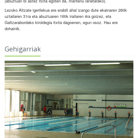
(abuztuan bi astez itxita egoten da, mantenu lanetarako).
Lezoko Altzate igerilekua ere erabili ahal izango dute ekainaren 26tik
uztailaren 31ra eta abuztuaren 16tik irailaren 4ra goizez, eta
Galtzarabordako kiroldegia itxita dagoenen, egun osoz. Hau ere
dohainik.
Gehigarriak