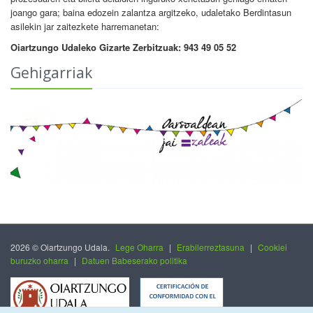
joango gara; baina edozein zalantza argitzeko, udaletako Berdintasun
asilekin jar zaitezkete harremanetan:
Oiartzungo Udaleko Gizarte Zerbitzuak: 943 49 05 52
Gehigarriak
2026 © Oiartzungo Udala.
Lege Oharra
|
Erabilerreztasuna
|
Cookiei
buruzko oharra
|
Datuen Babeserako politika