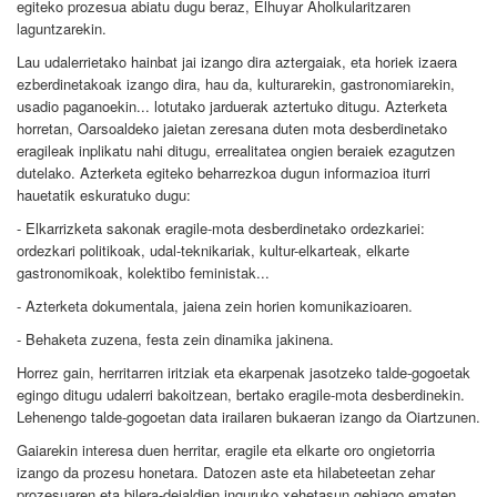
egiteko prozesua abiatu dugu beraz, Elhuyar Aholkularitzaren
laguntzarekin.
Lau udalerrietako hainbat jai izango dira aztergaiak, eta horiek izaera
ezberdinetakoak izango dira, hau da, kulturarekin, gastronomiarekin,
usadio paganoekin... lotutako jarduerak aztertuko ditugu. Azterketa
horretan, Oarsoaldeko jaietan zeresana duten mota desberdinetako
eragileak inplikatu nahi ditugu, errealitatea ongien beraiek ezagutzen
dutelako. Azterketa egiteko beharrezkoa dugun informazioa iturri
hauetatik eskuratuko dugu:
- Elkarrizketa sakonak eragile-mota desberdinetako ordezkariei:
ordezkari politikoak, udal-teknikariak, kultur-elkarteak, elkarte
gastronomikoak, kolektibo feministak...
- Azterketa dokumentala, jaiena zein horien komunikazioaren.
- Behaketa zuzena, festa zein dinamika jakinena.
Horrez gain, herritarren iritziak eta ekarpenak jasotzeko talde-gogoetak
egingo ditugu udalerri bakoitzean, bertako eragile-mota desberdinekin.
Lehenengo talde-gogoetan data irailaren bukaeran izango da Oiartzunen.
Gaiarekin interesa duen herritar, eragile eta elkarte oro ongietorria
izango da prozesu honetara. Datozen aste eta hilabeteetan zehar
prozesuaren eta bilera-deialdien inguruko xehetasun gehiago ematen