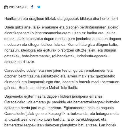
2017-05-30
Herritarren eta eragileen iritziak eta gogoetak bilduko dira herriz herri
Duela gutxi arte, jaiak emakume eta gizonen berdintasunaren aldeko
aldarrikapenerako lehentasunezko eremu izan ez badira ere, jakina
denez, jaiak ospatzeko dugun modua gure jendartea antolatua dagoen
moduaren eta ditugun balioen isla da. Komunitate gisa ditugun balio,
nortasun, ideologia eta egiturak birsortzen dituzte jaiek, eta ditugun
gatazkak, bote-harremanak, rol-banaketak, indarkeria-egoerak...
adierazten dituzte.
Oarsoaldeko udalerrietan ere jaien testuinguruan emakumeen eta
gizonen berdintasuna sustatzeko eta jarrera matxistak gaitzesteko
ekimenak eta kanpainak egin dira, horietako batzuk modu bateratuan
gainera, Berdintasunerako Mahai Teknikotik.
Dagoeneko egiten hasita dagoen bideari jarraipena emanez,
Oarsoaldeko udalerrietan jai parekide eta barneratzaileagoak lortzeko
egitasmo berria jarri dugu martxan. Egitasmoaren helburu nagusia
Oarsoaldeko jaiak genero-ikuspegitik aztertzea da, eta indargune eta
ahuleziak zein diren kontuan hartuta, jaiak parekideagoak eta
barneratzaileagoak izan daitezen plangintza bat lantzea. Lan horiek