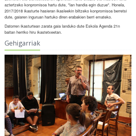
aztertzeko konpromisoa hartu dute, "lan handia egin duzue". Honela,
2017/2018 ikasturte hasieran ikasleekin biltzeko konpromisoa berretsi
dute, gaiaren inguruan hartuko diren erabakien berri emateko.
Datorren ikasturtean zarata gaia landuko dute Eskola Agenda 21n
baitan herriko hiru ikastetxeetan.
Gehigarriak