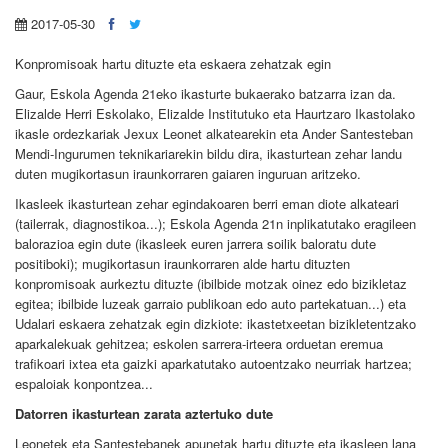
2017-05-30
Konpromisoak hartu dituzte eta eskaera zehatzak egin
Gaur, Eskola Agenda 21eko ikasturte bukaerako batzarra izan da.
Elizalde Herri Eskolako, Elizalde Institutuko eta Haurtzaro Ikastolako
ikasle ordezkariak Jexux Leonet alkatearekin eta Ander Santesteban
Mendi-Ingurumen teknikariarekin bildu dira, ikasturtean zehar landu
duten mugikortasun iraunkorraren gaiaren inguruan aritzeko.
Ikasleek ikasturtean zehar egindakoaren berri eman diote alkateari
(tailerrak, diagnostikoa...); Eskola Agenda 21n inplikatutako eragileen
balorazioa egin dute (ikasleek euren jarrera soilik baloratu dute
positiboki); mugikortasun iraunkorraren alde hartu dituzten
konpromisoak aurkeztu dituzte (ibilbide motzak oinez edo bizikletaz
egitea; ibilbide luzeak garraio publikoan edo auto partekatuan...) eta
Udalari eskaera zehatzak egin dizkiote: ikastetxeetan bizikletentzako
aparkalekuak gehitzea; eskolen sarrera-irteera orduetan eremua
trafikoari ixtea eta gaizki aparkatutako autoentzako neurriak hartzea;
espaloiak konpontzea...
Datorren ikasturtean zarata aztertuko dute
Leonetek eta Santestebanek apunetak hartu dituzte eta ikasleen lana