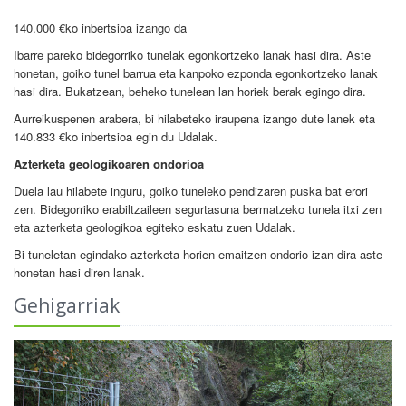
140.000 €ko inbertsioa izango da
Ibarre pareko bidegorriko tunelak egonkortzeko lanak hasi dira. Aste
honetan, goiko tunel barrua eta kanpoko ezponda egonkortzeko lanak
hasi dira. Bukatzean, beheko tunelean lan horiek berak egingo dira.
Aurreikuspenen arabera, bi hilabeteko iraupena izango dute lanek eta
140.833 €ko inbertsioa egin du Udalak.
Azterketa geologikoaren ondorioa
Duela lau hilabete inguru, goiko tuneleko pendizaren puska bat erori
zen. Bidegorriko erabiltzaileen segurtasuna bermatzeko tunela itxi zen
eta azterketa geologikoa egiteko eskatu zuen Udalak.
Bi tuneletan egindako azterketa horien emaitzen ondorio izan dira aste
honetan hasi diren lanak.
Gehigarriak