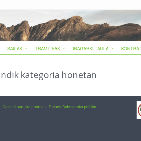
SAILAK
TRAMITEAK
IRAGARKI TAULA
KONTRAT
indik kategoria honetan
|
Cookiei buruzko oharra
|
Datuen Babeserako politika