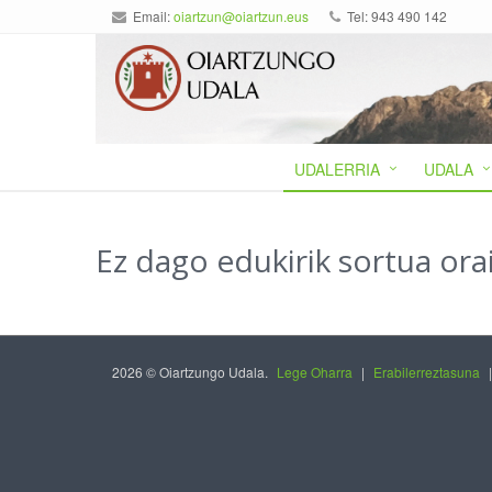
Email:
oiartzun@oiartzun.eus
Tel: 943 490 142
UDALERRIA
UDALA
Ez dago edukirik sortua ora
2026 © Oiartzungo Udala.
Lege Oharra
|
Erabilerreztasuna