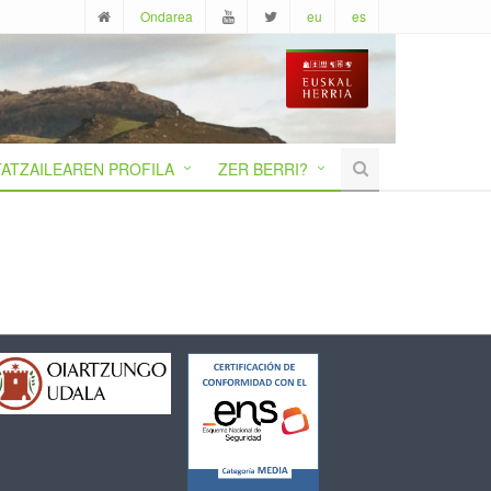
Ondarea
eu
es
ATZAILEAREN PROFILA
ZER BERRI?