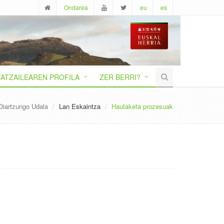
Ondarea
eu
es
ATZAILEAREN PROFILA
ZER BERRI?
Oiartzungo Udala
Lan Eskaintza
Hautaketa prozesuak