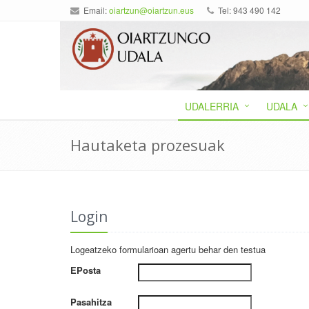
Email:
oiartzun@oiartzun.eus
Tel: 943 490 142
UDALERRIA
UDALA
Hautaketa prozesuak
Login
Logeatzeko formularioan agertu behar den testua
EPosta
Pasahitza