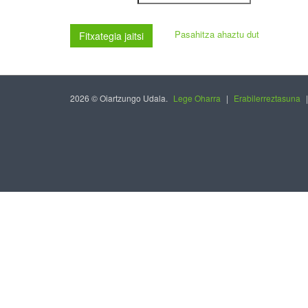
Pasahitza ahaztu dut
Fitxategia jaitsi
2026 © Oiartzungo Udala.
Lege Oharra
|
Erabilerreztasuna