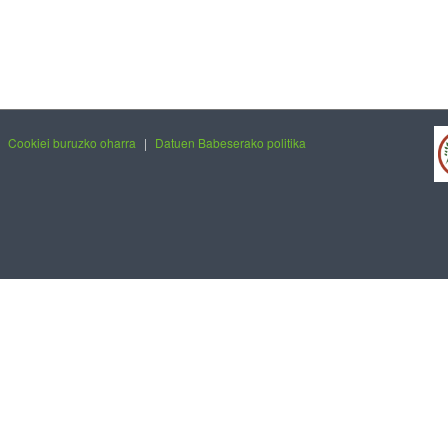
|
Cookiei buruzko oharra
|
Datuen Babeserako politika