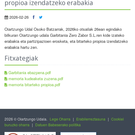
propioa izendatzeko erabakia
2026-02-26
Oiartzungo Udal Osoko Batzarrak, 2026ko otsailak 26ean egindako
bilkuran Oiartzungo udala Garbitania Zero Zabor S.L.ren kide izateko
erabakia eta partizipazioen erosketa, eta bitarteko propioa izendatzeko
erabakia hartu zen.
Fitxategiak
Garbitania ebazpena.pdf
memoria kudeaketa zuzena.pdf
memoria bitarteko propioa.pdf
2026 © Oiartzungo Udala.
Lege Oharra
|
Erabilerreztasuna
|
Cookiei
buruzko oharra
|
Datuen Babeserako politika