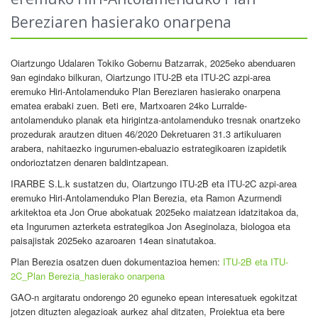
Bereziaren hasierako onarpena
Oiartzungo Udalaren Tokiko Gobernu Batzarrak, 2025eko abenduaren
9an egindako bilkuran, Oiartzungo ITU-2B eta ITU-2C azpi-area
eremuko Hiri-Antolamenduko Plan Bereziaren hasierako onarpena
ematea erabaki zuen. Beti ere, Martxoaren 24ko Lurralde-
antolamenduko planak eta hirigintza-antolamenduko tresnak onartzeko
prozedurak arautzen dituen 46/2020 Dekretuaren 31.3 artikuluaren
arabera, nahitaezko ingurumen-ebaluazio estrategikoaren izapidetik
ondorioztatzen denaren baldintzapean.
IRARBE S.L.k sustatzen du, Oiartzungo ITU-2B eta ITU-2C azpi-area
eremuko Hiri-Antolamenduko Plan Berezia, eta Ramon Azurmendi
arkitektoa eta Jon Orue abokatuak 2025eko maiatzean idatzitakoa da,
eta Ingurumen azterketa estrategikoa Jon Aseginolaza, biologoa eta
paisajistak 2025eko azaroaren 14ean sinatutakoa.
Plan Berezia osatzen duen dokumentazioa hemen:
ITU-2B eta ITU-
2C_Plan Berezia_hasierako onarpena
GAO-n argitaratu ondorengo 20 eguneko epean interesatuek egokitzat
jotzen dituzten alegazioak aurkez ahal ditzaten, Proiektua eta bere