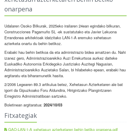
onarpena
Udalaren Osoko Bilkurak, 2025eko irailaren 24ean egindako bilkuran,
Construcciones Pagamuño SL -ek sustatutako eta Javier Lekuona
Errandonea arkitektoak idatzitako LAN-1-A eremuko xehetasun
azterketa onartu du behin betikoz.
Erabaki hau behin betikoa da eta administrazio bidea amai­tzen du. Nahi
izanez gero, Administrazioarekiko Auzi Errekur­tsoa aurkez daiteke
Euskadiko Autonomia Erkidegoko Justiziako Auzitegi Nagusian,
Administrazioarekiko Auzietako Salan, bi hilabeteko epean, erabaki hau
argitaratu eta biharamunetik hasita.
2/2006 Legearen 89.3 artikulua betez, Xehetasun Azterketaren ale bat
igorri da Gipuzkoako Foru Aldundira, Hirigin­tzako Plangin­tza­ren
Erregistro Administratiboan sar­tzeko.
Boletinean argitaratua:
2024/10/03
Fitxategiak
GAO-LAN-1-A xehetasun azterketaren behin betiko onarpena.pdf