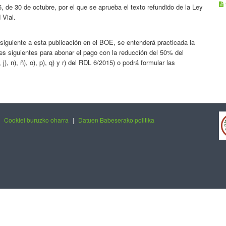
5, de 30 de octubre, por el que se aprueba el texto refundido de la Ley
 Vial.
 siguiente a esta publicación en el BOE, se entenderá practicada la
ales siguientes para abonar el pago con la reducción del 50% del
j), n), ñ), o), p), q) y r) del RDL 6/2015) o podrá formular las
|
Cookiei buruzko oharra
|
Datuen Babeserako politika