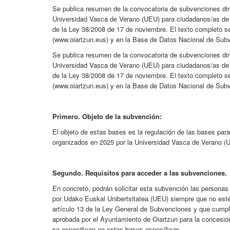
Se publica resumen de la convocatoria de subvenciones diri
Universidad Vasca de Verano (UEU) para ciudadanos/as de Oi
de la Ley 38/2008 de 17 de noviembre. El texto completo s
(www.oiartzun.eus) y en la Base de Datos Nacional de Subv
Se publica resumen de la convocatoria de subvenciones diri
Universidad Vasca de Verano (UEU) para ciudadanos/as de Oi
de la Ley 38/2008 de 17 de noviembre. El texto completo s
(www.oiartzun.eus) y en la Base de Datos Nacional de Subv
Primero. Objeto de la subvención:
El objeto de estas bases es la regulación de las bases para
organizados en 2025 por la Universidad Vasca de Verano (
Segundo. Requisitos para acceder a las subvenciones.
En concreto, podrán solicitar esta subvención las persona
por Udako Euskal Unibertsitatea (UEU) siempre que no estén
artículo 13 de la Ley General de Subvenciones y que cumpl
aprobada por el Ayuntamiento de Oiartzun para la concesión
se especifican en estas bases específicas.