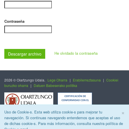
Contraseña
He olvidado la contraseña
Descargar archivo
2026 © Oiartzungo Udala.
Lege Oharra
|
Erabilerreztasuna
|
Cookiei
buruzko oharra
|
Datuen Babeserako politika
C
×
Uso de Cookie-s. Esta web utiliza cookie-s para mejorar tu
navegación. Si continuas navegando entendemos que aceptas el uso
de dichas cookie-s. Para más información, consulta nuestra política de