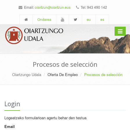
Email:
oiartzun@oiartzun.eus
Tel: 943 490 142
Ondarea
eu
es
Toggle
navigat
Procesos de selección
Oiartzungo Udala
Oferta De Empleo
Procesos de selección
Login
Logeatzeko formularioan agertu behar den testua
Email