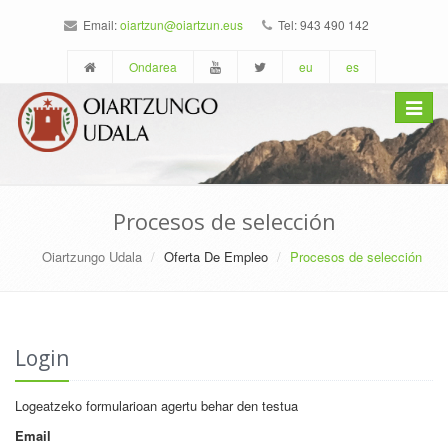
Email:
oiartzun@oiartzun.eus
Tel: 943 490 142
Ondarea
eu
es
Toggle
navigat
Procesos de selección
Oiartzungo Udala
Oferta De Empleo
Procesos de selección
Login
Logeatzeko formularioan agertu behar den testua
Email