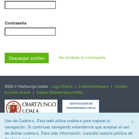
Contraseña
He olvidado la contraseña
Descargar archivo
2026 © Oiartzungo Udala.
Lege Oharra
|
Erabilerreztasuna
|
Cookiei
buruzko oharra
|
Datuen Babeserako politika
C
×
Uso de Cookie-s. Esta web utiliza cookie-s para mejorar tu
navegación. Si continuas navegando entendemos que aceptas el uso
de dichas cookie-s. Para más información, consulta nuestra política de