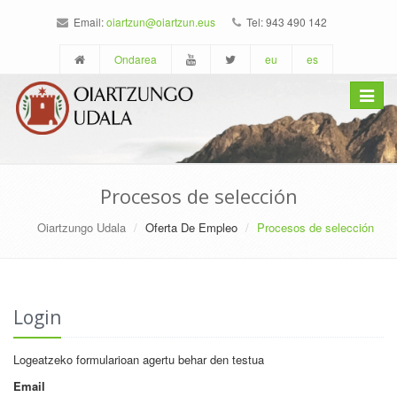
Email:
oiartzun@oiartzun.eus
Tel: 943 490 142
Ondarea
eu
es
Toggle
navigat
Procesos de selección
Oiartzungo Udala
Oferta De Empleo
Procesos de selección
Login
Logeatzeko formularioan agertu behar den testua
Email