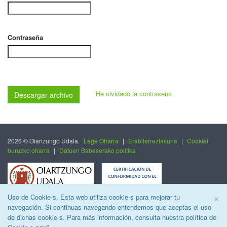
Contraseña
He olvidado la contraseña
Descargar archivo
2026 © Oiartzungo Udala.
Lege Oharra
|
Erabilerreztasuna
|
Cookiei
buruzko oharra
|
Datuen Babeserako politika
C
×
Uso de Cookie-s. Esta web utiliza cookie-s para mejorar tu
navegación. Si continuas navegando entendemos que aceptas el uso
de dichas cookie-s. Para más información, consulta nuestra política de