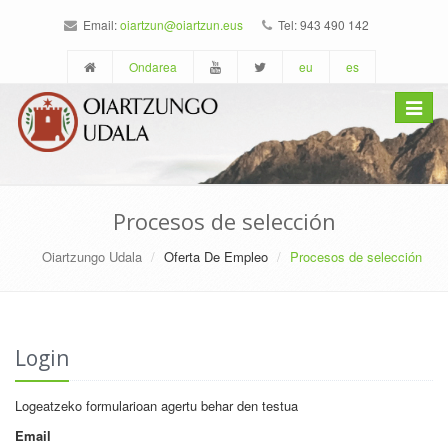
Email:
oiartzun@oiartzun.eus
Tel: 943 490 142
Ondarea
eu
es
Toggle
navigat
Procesos de selección
Oiartzungo Udala
Oferta De Empleo
Procesos de selección
Login
Logeatzeko formularioan agertu behar den testua
Email