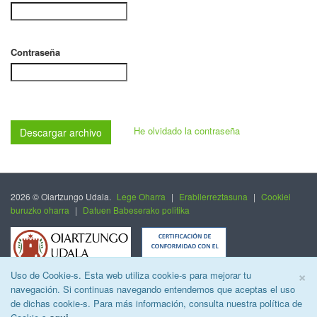
Contraseña
He olvidado la contraseña
Descargar archivo
2026 © Oiartzungo Udala.
Lege Oharra
|
Erabilerreztasuna
|
Cookiei
buruzko oharra
|
Datuen Babeserako politika
C
×
Uso de Cookie-s. Esta web utiliza cookie-s para mejorar tu
navegación. Si continuas navegando entendemos que aceptas el uso
de dichas cookie-s. Para más información, consulta nuestra política de