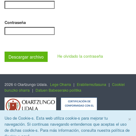
Contraseña
He olvidado la contraseña
Descargar archivo
2026 © Oiartzungo Udala.
Lege Oharra
|
Erabilerreztasuna
|
Cookiei
buruzko oharra
|
Datuen Babeserako politika
C
×
Uso de Cookie-s. Esta web utiliza cookie-s para mejorar tu
navegación. Si continuas navegando entendemos que aceptas el uso
de dichas cookie-s. Para más información, consulta nuestra política de