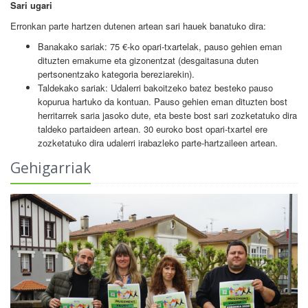
Sari ugari
Erronkan parte hartzen dutenen artean sari hauek banatuko dira:
Banakako sariak: 75 €-ko opari-txartelak, pauso gehien eman
dituzten emakume eta gizonentzat (desgaitasuna duten
pertsonentzako kategoria bereziarekin).
Taldekako sariak: Udalerri bakoitzeko batez besteko pauso
kopurua hartuko da kontuan. Pauso gehien eman dituzten bost
herritarrek saria jasoko dute, eta beste bost sari zozketatuko dira
taldeko partaideen artean. 30 euroko bost opari-txartel ere
zozketatuko dira udalerri irabazleko parte-hartzaileen artean.
Gehigarriak