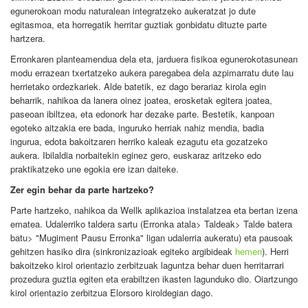
egunerokoan modu naturalean integratzeko aukeratzat jo dute
egitasmoa, eta horregatik herritar guztiak gonbidatu dituzte parte
hartzera.
Erronkaren planteamendua dela eta, jarduera fisikoa egunerokotasunean
modu errazean txertatzeko aukera paregabea dela azpimarratu dute lau
herrietako ordezkariek. Alde batetik, ez dago berariaz kirola egin
beharrik, nahikoa da lanera oinez joatea, erosketak egitera joatea,
paseoan ibiltzea, eta edonork har dezake parte. Bestetik, kanpoan
egoteko aitzakia ere bada, inguruko herriak nahiz mendia, badia
ingurua, edota bakoitzaren herriko kaleak ezagutu eta gozatzeko
aukera. Ibilaldia norbaitekin eginez gero, euskaraz aritzeko edo
praktikatzeko une egokia ere izan daiteke.
Zer egin behar da parte hartzeko?
Parte hartzeko, nahikoa da Wellk aplikazioa instalatzea eta bertan izena
ematea. Udalerriko taldera sartu (Erronka atala> Taldeak> Talde batera
batu> "Mugiment Pausu Erronka" ligan udalerria aukeratu) eta pausoak
gehitzen hasiko dira (sinkronizazioak egiteko argibideak
hemen
). Herri
bakoitzeko kirol orientazio zerbitzuak laguntza behar duen herritarrari
prozedura guztia egiten eta erabiltzen ikasten lagunduko dio. Oiartzungo
kirol orientazio zerbitzua Elorsoro kiroldegian dago.