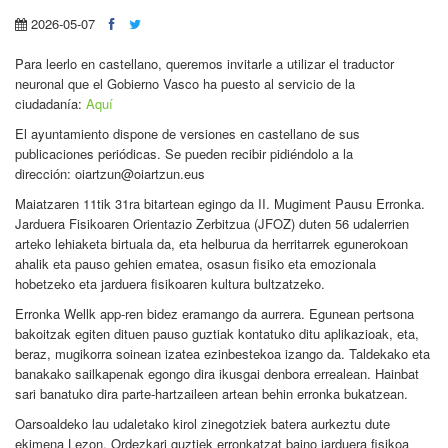
2026-05-07
Para leerlo en castellano, queremos invitarle a utilizar el traductor
neuronal que el Gobierno Vasco ha puesto al servicio de la
ciudadanía:
Aquí
El ayuntamiento dispone de versiones en castellano de sus
publicaciones periódicas. Se pueden recibir pidiéndolo a la
dirección: oiartzun@oiartzun.eus
Maiatzaren 11tik 31ra bitartean egingo da II. Mugiment Pausu Erronka.
Jarduera Fisikoaren Orientazio Zerbitzua (JFOZ) duten 56 udalerrien
arteko lehiaketa birtuala da, eta helburua da herritarrek egunerokoan
ahalik eta pauso gehien ematea, osasun fisiko eta emozionala
hobetzeko eta jarduera fisikoaren kultura bultzatzeko.
Erronka Wellk app-ren bidez eramango da aurrera. Egunean pertsona
bakoitzak egiten dituen pauso guztiak kontatuko ditu aplikazioak, eta,
beraz, mugikorra soinean izatea ezinbestekoa izango da. Taldekako eta
banakako sailkapenak egongo dira ikusgai denbora errealean. Hainbat
sari banatuko dira parte-hartzaileen artean behin erronka bukatzean.
Oarsoaldeko lau udaletako kirol zinegotziek batera aurkeztu dute
ekimena Lezon. Ordezkari guztiek erronkatzat baino jarduera fisikoa