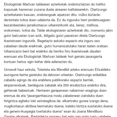
Ekologistak Martxan taldearen azterketak ondorioztatzen du trafiko
kopuruak harreman zuzena duela airearen kalitatearekin. Oiartzungo
azterketaren kasuan, ondorengoak aipatzen ditu. m2ko biztanle-
dentsitate txikia duen udalerria da. Ez du inguruko herri jendetsuagoen
bezainbesteko jarraikortasun urbanistikorik eta, beraz, trafikoa,
orokorrean, txikia da. Talde ekologistaren azterketak dio, momentu jakin
gutxi batzuetan izan ezik, ibilgailu gutxi pasatzen direla Oiartzungo
ikastetxeen ingurutik. Begetazio askoko espazio eta inguru oso
zabalean daude eraikinak, gutxi humanizatutako haran baten ondoan.
Urbanizazio berri bat eraikiko da herriko hiru ikastetxeak dauden
eremuan eta Ekologistak Martxan taldeak hori garraio jasangarria
kontuan hartuz egin behar dela adierazten du.
Urmendi haur eskola, Tolarieta eta Mendibil arteko eremuan Elizaldeko
auzogune berria garatuko da datozen urteetan. Oiartzungo erdialdea
zabaldu egingo da eta erabilera publikorako espazio berriak,
ekipamenduak, berdegune zabalak eta 200 etxebizitza eraikiko dira,
gehienak babestuak. Herriaren garapenean nabarmen eragingo duen
eremua da eta “jasangarritasuna modu zabalenean zainduko duen
hirigintza egiteko toki estrategikoa da: elkartzeko gunea izango dena,
mugikortasun aktiboa bermatuko duena, kaleko bizitza sustatuko duena
eta genero-ikuspegia txertatuko duena” esan du Joana Mendiburu
Garaiar alkateak. Partaidetza prozesu bat egin zen orain justu urtebete