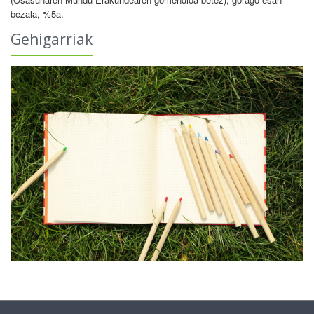
bezala, %5a.
Gehigarriak