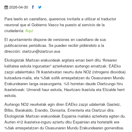
2026-04-30
Para leerlo en castellano, queremos invitarle a utilizar el traductor
neuronal que el Gobierno Vasco ha puesto al servicio de la
ciudadanía:
Aquí
El ayuntamiento dispone de versiones en castellano de sus
publicaciones periódicas. Se pueden recibir pidiéndolo a la
dirección: oiartzun@oiartzun.eus
Ekologistak Martxan erakundeak argitara eman berri ditu “Airearen
kalitatea eskola inguruetan” azterketaren aurtengo emaitzak: EAEko
zazpi udalerritako 78 ikastetxetan neurtu dute NO2 (nitrogeno dioxidoa)
kutsadura-maila, eta %5ak soilik errespetatzen du Osasunaren Mundu
Erakundearen langa osasungarria. %5 horretan daude Oiartzungo hiru
ikastetxeak: Urmendi haur eskola, Haurtzaro ikastola eta Elizalde herri
eskola.
Aurtengo NO2 neurketak egin diren EAEko zazpi udalerriak Gasteiz,
Bilbo, Barakaldo, Erandio, Donostia, Errenteria eta Oiartzun dira.
Ekologistak Martxan erakundeak Espainia mailako azterketa egiten du.
Aurten 412 ikastetxe-inguru aztertu ditu Espainian eta horietatik ere
%5ak errespetatzen du Osasunaren Mundu Erakundearen gomendioa.