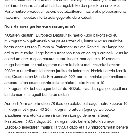
herriaren beharretara ahal hainbat egokituko den proiektua ontzeko.
Parte-hartze prozesuari esker, sustatzailearen hasierako proposamena
nabarmen hobetzea lortu zela gogoratu du alkateak.
Noiz da airea garbia eta osasungarria?
NO2aren kasuan, Europako Batasunak metro kubo bakoitzeko 40
mikrogramoko gehienezko muga ezartzen du, baina 2024an direktiba
berria onartu zuten Europako Parlamentuak eta Kontseiluak langa hori
erdira murrizteko. Lege horren transposizioa ez da egin oraindik, 2026ko
abendura arteko epea baitute estatu kideek hori egiteko. Kutsadura
muga horretan (20 mikrogramo metro kuboko) mantentzeko beharra
2030eko urtarrilaren lehenean jarriko da indarrean. Horiek horrela izanik
ere, Osasunaren Mundu Erakundeak 2021ean emandako gomendioaren
arabera, airea osasungarria dela esateko metro kuboko 10
mikrogramotik behera egon behar du NO2ak. Hau da, egungo legediaren
laurdenean eta legedi berriaren erdian.
Aurten EAEn aztertu diren 78 ikastetxeetako bat dago metro kuboko 40
mikrogramotik gora. 40-20 mikrogramo artean (egungo Europako
araudiaren eta etorkizunean indarrean izango denaren artean)
ikastetxeen %65a dago. 20 mikrogramotik behera (etorkizuneko
Europako legediaren mailan) ia %30a dago eta 10 mikrogramotik behera
(Osasunaren Mundu Erakundearen gomendioa betez), gorago esan