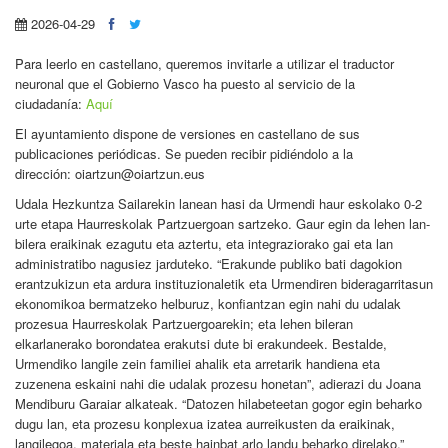
2026-04-29
Para leerlo en castellano, queremos invitarle a utilizar el traductor
neuronal que el Gobierno Vasco ha puesto al servicio de la
ciudadanía:
Aquí
El ayuntamiento dispone de versiones en castellano de sus
publicaciones periódicas. Se pueden recibir pidiéndolo a la
dirección: oiartzun@oiartzun.eus
Udala Hezkuntza Sailarekin lanean hasi da Urmendi haur eskolako 0-2
urte etapa Haurreskolak Partzuergoan sartzeko. Gaur egin da lehen lan-
bilera eraikinak ezagutu eta aztertu, eta integraziorako gai eta lan
administratibo nagusiez jarduteko. “Erakunde publiko bati dagokion
erantzukizun eta ardura instituzionaletik eta Urmendiren bideragarritasun
ekonomikoa bermatzeko helburuz, konfiantzan egin nahi du udalak
prozesua Haurreskolak Partzuergoarekin; eta lehen bileran
elkarlanerako borondatea erakutsi dute bi erakundeek. Bestalde,
Urmendiko langile zein familiei ahalik eta arretarik handiena eta
zuzenena eskaini nahi die udalak prozesu honetan”, adierazi du Joana
Mendiburu Garaiar alkateak. “Datozen hilabeteetan gogor egin beharko
dugu lan, eta prozesu konplexua izatea aurreikusten da eraikinak,
langilegoa, materiala eta beste hainbat arlo landu beharko direlako.”