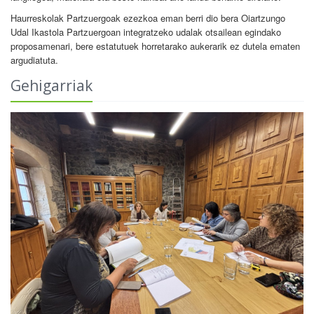
Haurreskolak Partzuergoak ezezkoa eman berri dio bera Oiartzungo
Udal Ikastola Partzuergoan integratzeko udalak otsailean egindako
proposamenari, bere estatutuek horretarako aukerarik ez dutela ematen
argudiatuta.
Gehigarriak