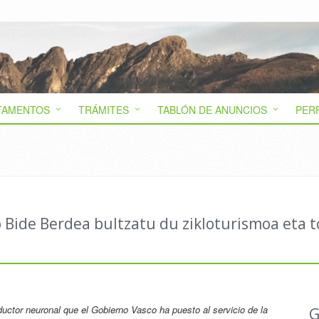
TAMENTOS
TRÁMITES
TABLÓN DE ANUNCIOS
PER
 Bide Berdea bultzatu du zikloturismoa eta 
raductor neuronal que el Gobierno Vasco ha puesto al servicio de la
G