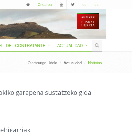
Ondarea
eu
es
FIL DEL CONTRATANTE
ACTUALIDAD
Oiartzungo Udala
Actualidad
Noticias
tokiko garapena sustatzeko gida
ehigarriak