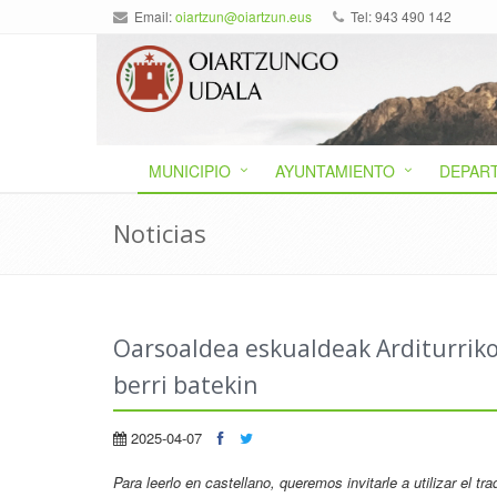
Email:
oiartzun@oiartzun.eus
Tel: 943 490 142
MUNICIPIO
AYUNTAMIENTO
DEPAR
Noticias
Oarsoaldea eskualdeak Arditurriko
berri batekin
2025-04-07
Para leerlo en castellano, queremos invitarle a utilizar el t