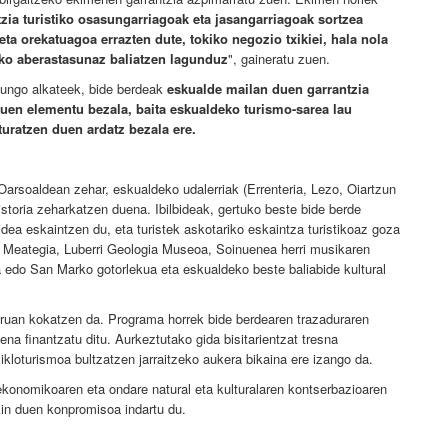
tzia turistiko osasungarriagoak eta jasangarriagoak sortzea
eta orekatuagoa errazten dute, tokiko negozio txikiei, hala nola
utako aberastasunaz baliatzen lagunduz
", gaineratu zuen.
zungo alkateek, bide berdeak
eskualde mailan duen garrantzia
duen elementu bezala, baita eskualdeko turismo-sarea lau
ituratzen duen ardatz bezala ere.
arsoaldean zehar, eskualdeko udalerriak (Errenteria, Lezo, Oiartzun
istoria zeharkatzen duena. Ibilbideak, gertuko beste bide berde
idea eskaintzen du, eta turistek askotariko eskaintza turistikoaz goza
ko Meategia, Luberri Geologia Museoa, Soinuenea herri musikaren
 edo San Marko gotorlekua eta eskualdeko beste baliabide kultural
rruan kokatzen da. Programa horrek bide berdearen trazaduraren
na finantzatu ditu. Aurkeztutako gida bisitarientzat tresna
ikloturismoa bultzatzen jarraitzeko aukera bikaina ere izango da.
konomikoaren eta ondare natural eta kulturalaren kontserbazioaren
kin duen konpromisoa indartu du.