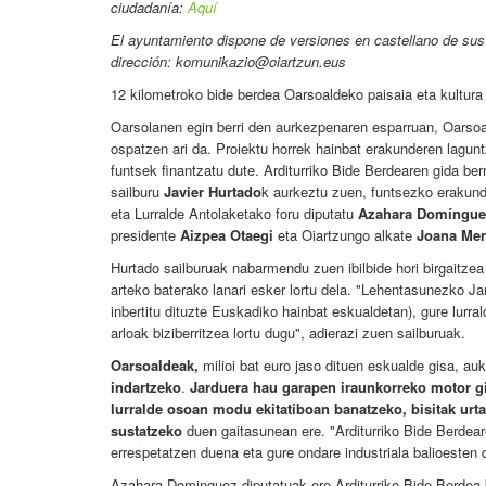
ciudadanía:
Aquí
El ayuntamiento dispone de versiones en castellano de sus 
dirección: komunikazio@oiartzun.eus
12 kilometroko bide berdea Oarsoaldeko paisaia eta kultur
Oarsolanen egin berri den aurkezpenaren esparruan, Oarsoa
ospatzen ari da. Proiektu horrek hainbat erakunderen lagu
funtsek finantzatu dute. Arditurriko Bide Berdearen gida b
sailburu
Javier Hurtado
k aurkeztu zuen, funtsezko erakund
eta Lurralde Antolaketako foru diputatu
Azahara Domíngue
presidente
Aizpea Otaegi
eta Oiartzungo alkate
Joana Me
Hurtado sailburuak nabarmendu zuen ibilbide hori birgaitze
arteko baterako lanari esker lortu dela. "Lehentasunezko Ja
inbertitu dituzte Euskadiko hainbat eskualdetan), gure lur
arloak biziberritzea lortu dugu", adierazi zuen sailburuak.
Oarsoaldeak,
milioi bat euro jaso dituen eskualde gisa, auk
indartzeko
.
Jarduera hau garapen iraunkorreko motor g
lurralde osoan modu ekitatiboan banatzeko, bisitak ur
sustatzeko
duen gaitasunean ere. "Arditurriko Bide Berdear
errespetatzen duena eta gure ondare industriala balioesten 
Azahara Dominguez diputatuak ere Arditurriko Bide Berdea 