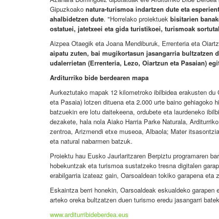
Gipuzkoako
natura-turismoa indartzen dute eta esperien
ahalbidetzen dute
. "Horrelako proiektuek
bisitarien banak
ostatuei, jatetxeei eta gida turistikoei, turismoak sort
Aizpea Otaegik eta Joana Mendiburuk, Errenteria eta Oiart
aipatu zuten, bai mugikortasun jasangarria bultzatzen 
udalerrietan (Errenteria, Lezo, Oiartzun eta Pasaian) eg
Arditurriko bide berdearen mapa
Aurkeztutako mapak 12 kilometroko ibilbidea erakusten du O
eta Pasaia) lotzen dituena eta 2.000 urte baino gehiagoko h
batzuekin ere lotu daitekeena, ordubete eta laurdeneko ibilb
dezakete, hala nola Aiako Harria Parke Naturala, Arditurri
zentroa, Arizmendi etxe museoa, Albaola; Mater itsasontzia
eta natural nabarmen batzuk.
Proiektu hau Eusko Jaurlaritzaren Berpiztu programaren ba
hobekuntzak eta turismoa sustatzeko tresna digitalen garape
erabilgarria izateaz gain, Oarsoaldean tokiko garapena eta z
Eskaintza berri honekin, Oarsoaldeak eskualdeko garapen e
arteko oreka bultzatzen duen turismo eredu jasangarri bate
www.arditurribideberdea.eus