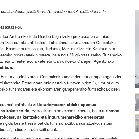
publicaciones periódicas. Se pueden recibir pidiéndolo a la
a ezagutzeko.
ldea Arditurriko Bide Berdea birgaitzeko prozesuaren amaiera
ntza izan du, eta zati batean Lehentasunezko Jarduera Guneetako
erria, Basquetourrek egina, Turismo, Merkataritza eta Kontsumoko
eetako ordezkariekin batera, hala nola Mugikortasuneko, Turismoko
z
, eta Errenteriako alkate eta Oarsoaldeko Garapen Agentziako
ndiburu
.
a Eusko Jaurlaritzaren, Oarsoaldeko udalerrien eta garapen-agentzien
rduketarako Eremuetara bideratutako funtsen bidez (6,7 milioi euro
raldeko turismoaren eta ekonomiaren garapenerako funtsezkoak diren
era hori baliatu du
zikloturismoaren aldeko apustua
isa kokatzen da
, ez soilik termino ekonomikoetan, baita
turismoa
tarokotasuna kentzeko eta ingurumenarekiko errespetua
en gida beste tresna bat da turismo aktiboa sustatzeko, natura
duena", adierazi zuen sailburuak.
birgaitzeko ekimenen garrantzia azpimarratu zuen. Ekimen horiek